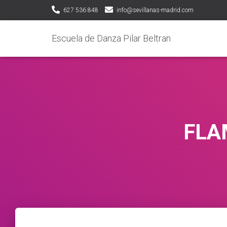
627 536 848
info@sevillanas-madrid.com
Escuela de Danza Pilar Beltran
FLA