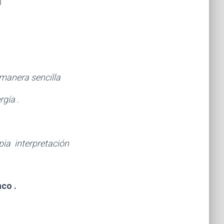
)
 manera sencilla
rgía .
opia interpretación
co .