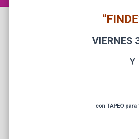
“FIND
VIERNES 
Y SÁBA
con TAPEO para t